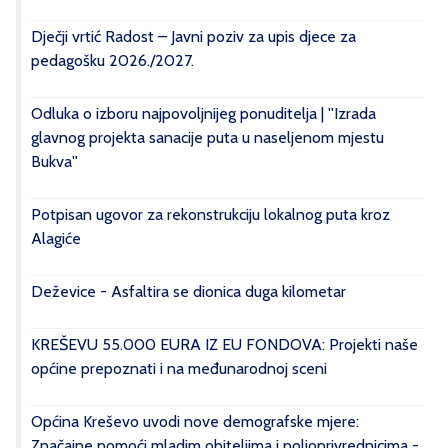
Dječji vrtić Radost – Javni poziv za upis djece za
pedagošku 2026./2027.
Odluka o izboru najpovoljnijeg ponuditelja | ''Izrada
glavnog projekta sanacije puta u naseljenom mjestu
Bukva''
Potpisan ugovor za rekonstrukciju lokalnog puta kroz
Alagiće
Deževice - Asfaltira se dionica duga kilometar
KREŠEVU 55.000 EURA IZ EU FONDOVA: Projekti naše
općine prepoznati i na međunarodnoj sceni
Općina Kreševo uvodi nove demografske mjere:
Značajne pomoći mladim obiteljima i poljoprivrednicima -