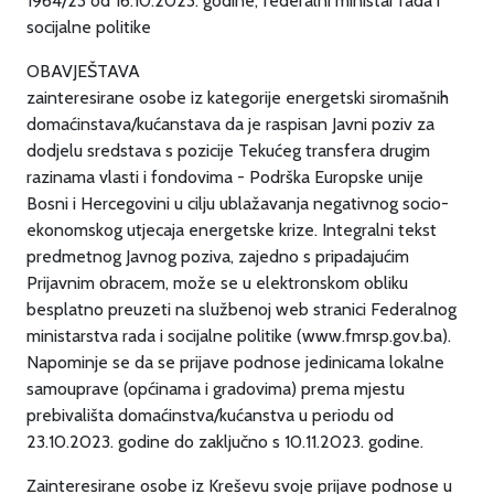
1964/23 od 16.10.2023. godine, federalni ministar rada i
socijalne politike
OBAVJEŠTAVA
zainteresirane osobe iz kategorije energetski siromašnih
domaćinstava/kućanstava da je raspisan Javni poziv za
dodjelu sredstava s pozicije Tekućeg transfera drugim
razinama vlasti i fondovima - Podrška Europske unije
Bosni i Hercegovini u cilju ublažavanja negativnog socio-
ekonomskog utjecaja energetske krize. Integralni tekst
predmetnog Javnog poziva, zajedno s pripadajućim
Prijavnim obracem, može se u elektronskom obliku
besplatno preuzeti na službenoj web stranici Federalnog
ministarstva rada i socijalne politike (www.fmrsp.gov.ba).
Napominje se da se prijave podnose jedinicama lokalne
samouprave (općinama i gradovima) prema mjestu
prebivališta domaćinstva/kućanstva u periodu od
23.10.2023. godine do zaključno s 10.11.2023. godine.
Zainteresirane osobe iz Kreševu svoje prijave podnose u