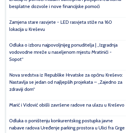
besplatne dozvole i nove financijske pomoći
Zamjena stare rasvjete - LED rasvjeta stiže na 160
lokacija u Kreševu
Odluka o izboru najpovoljnijeg ponuditelja | „Izgradnja
vodovodne mreže u naseljenom mjestu Mratinići -
Sopot“
Nova sredstva iz Republike Hrvatske za općinu Kreševo:
Nastavlja se jedan od najljepših projekata – „Zajedno za
zdraviji dom“
Marić i Vidović obišli završene radove na ulazu u Kreševo
Odluka o poništenju konkurentskog postupka javne
nabave radova Uređenje parking prostora u Ulici fra Grge