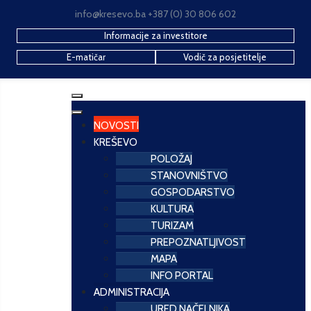
info@kresevo.ba +387 (0) 30 806 602
Informacije za investitore
E-matičar
Vodič za posjetitelje
NOVOSTI
KREŠEVO
POLOŽAJ
STANOVNIŠTVO
GOSPODARSTVO
KULTURA
TURIZAM
PREPOZNATLJIVOST
MAPA
INFO PORTAL
ADMINISTRACIJA
URED NAČELNIKA