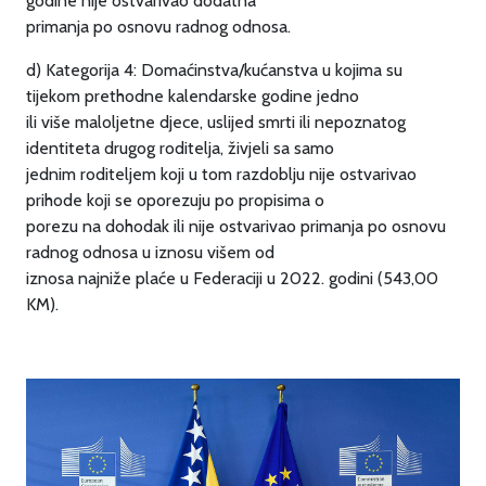
godine nije ostvarivao dodatna
primanja po osnovu radnog odnosa.
d) Kategorija 4: Domaćinstva/kućanstva u kojima su
tijekom prethodne kalendarske godine jedno
ili više maloljetne djece, uslijed smrti ili nepoznatog
identiteta drugog roditelja, živjeli sa samo
jednim roditeljem koji u tom razdoblju nije ostvarivao
prihode koji se oporezuju po propisima o
porezu na dohodak ili nije ostvarivao primanja po osnovu
radnog odnosa u iznosu višem od
iznosa najniže plaće u Federaciji u 2022. godini (543,00
KM).