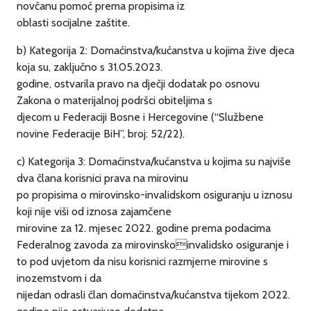
novčanu pomoć prema propisima iz
oblasti socijalne zaštite.
b) Kategorija 2: Domaćinstva/kućanstva u kojima žive djeca
koja su, zaključno s 31.05.2023.
godine, ostvarila pravo na dječji dodatak po osnovu
Zakona o materijalnoj podršci obiteljima s
djecom u Federaciji Bosne i Hercegovine (“Službene
novine Federacije BiH”, broj: 52/22).
c) Kategorija 3: Domaćinstva/kućanstva u kojima su najviše
dva člana korisnici prava na mirovinu
po propisima o mirovinsko-invalidskom osiguranju u iznosu
koji nije viši od iznosa zajamčene
mirovine za 12. mjesec 2022. godine prema podacima
Federalnog zavoda za mirovinskoinvalidsko osiguranje i
to pod uvjetom da nisu korisnici razmjerne mirovine s
inozemstvom i da
nijedan odrasli član domaćinstva/kućanstva tijekom 2022.