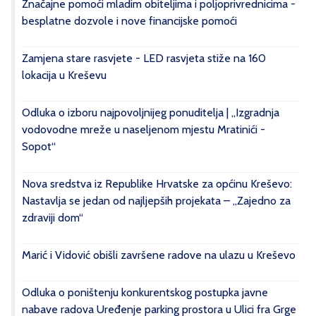
Značajne pomoći mladim obiteljima i poljoprivrednicima -
besplatne dozvole i nove financijske pomoći
Zamjena stare rasvjete - LED rasvjeta stiže na 160
lokacija u Kreševu
Odluka o izboru najpovoljnijeg ponuditelja | „Izgradnja
vodovodne mreže u naseljenom mjestu Mratinići -
Sopot“
Nova sredstva iz Republike Hrvatske za općinu Kreševo:
Nastavlja se jedan od najljepših projekata – „Zajedno za
zdraviji dom“
Marić i Vidović obišli završene radove na ulazu u Kreševo
Odluka o poništenju konkurentskog postupka javne
nabave radova Uređenje parking prostora u Ulici fra Grge