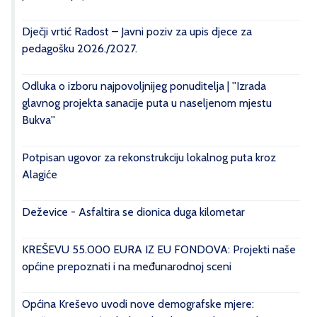
Dječji vrtić Radost – Javni poziv za upis djece za
pedagošku 2026./2027.
Odluka o izboru najpovoljnijeg ponuditelja | ''Izrada
glavnog projekta sanacije puta u naseljenom mjestu
Bukva''
Potpisan ugovor za rekonstrukciju lokalnog puta kroz
Alagiće
Deževice - Asfaltira se dionica duga kilometar
KREŠEVU 55.000 EURA IZ EU FONDOVA: Projekti naše
općine prepoznati i na međunarodnoj sceni
Općina Kreševo uvodi nove demografske mjere: