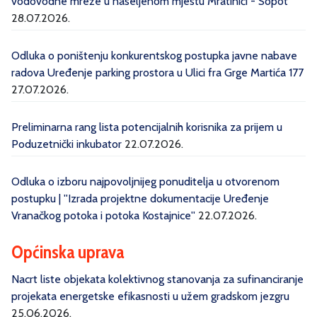
vodovodne mreže u naseljenom mjestu Mratinići - Sopot“
28.07.2026.
Odluka o poništenju konkurentskog postupka javne nabave
radova Uređenje parking prostora u Ulici fra Grge Martića 177
27.07.2026.
Preliminarna rang lista potencijalnih korisnika za prijem u
Poduzetnički inkubator
22.07.2026.
Odluka o izboru najpovoljnijeg ponuditelja u otvorenom
postupku | ''Izrada projektne dokumentacije Uređenje
Vranačkog potoka i potoka Kostajnice''
22.07.2026.
Općinska uprava
Nacrt liste objekata kolektivnog stanovanja za sufinanciranje
projekata energetske efikasnosti u užem gradskom jezgru
25.06.2026.