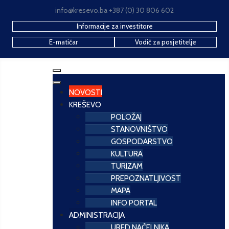
info@kresevo.ba +387 (0) 30 806 602
Informacije za investitore
E-matičar
Vodič za posjetitelje
NOVOSTI
KREŠEVO
POLOŽAJ
STANOVNIŠTVO
GOSPODARSTVO
KULTURA
TURIZAM
PREPOZNATLJIVOST
MAPA
INFO PORTAL
ADMINISTRACIJA
URED NAČELNIKA