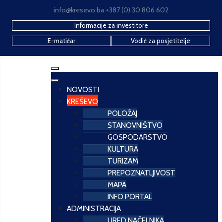
info@kresevo.ba +387 (0) 30 806 602
Informacije za investitore
E-matičar
Vodič za posjetitelje
NOVOSTI
KREŠEVO
POLOŽAJ
STANOVNIŠTVO
GOSPODARSTVO
KULTURA
TURIZAM
PREPOZNATLJIVOST
MAPA
INFO PORTAL
ADMINISTRACIJA
URED NAČELNIKA