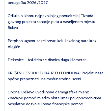
pedagošku 2026./2027.
Odluka o izboru najpovoljnijeg ponuditelja | ''Izrada
glavnog projekta sanacije puta u naseljenom mjestu
Bukva''
Potpisan ugovor za rekonstrukciju lokalnog puta kroz
Alagiće
Deževice - Asfaltira se dionica duga kilometar
KREŠEVU 55.000 EURA IZ EU FONDOVA: Projekti naše
općine prepoznati i na međunarodnoj sceni
Općina Kreševo uvodi nove demografske mjere:
Značajne pomoći mladim obiteljima i poljoprivrednicima -
besplatne dozvole i nove financijske pomoći