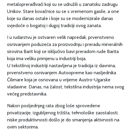
metaloprerađivači koji su se udružili u zanatsku zadrugu
Unikov. Stare kovačnice su se s vremenom gasile, a one
koje su danas ostale i koje su se modernizirale danas
svjedoče o bogatoj i dugoj tradiciji ovog zanata.
I u rudarstvu je ostvaren velik napredak, prvenstveno
osnivanjem poduzeća za proizvodnju i preradu mineralnih
sirovina Barit koji se isključivo bavi preradom rude Barita
koja ima veliku primjenu u industriji boja.
U tekstilnoj industriji nastavljena je tradicija iz davnina,
prvenstveno osnivanjem Autoopreme kao nasljednika
Ćilimare koja je osnovana u vrijeme Austro-Ugarske
vladavine. Danas, na žalost, tekstilna industrija nema svog
većeg predstavnika.
Nakon posljednjeg rata zbog loše sprovedene
privatizacije, izgubljenog tržišta, tehnološke zaostalosti,
niske produktivnosti došlo je do smanjenja aktivnosti na
ovim sektorima.