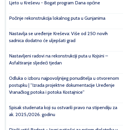
Ljeto u Kreševu - Bogat program Dana općine
Počinje rekonstrukcija lokalnog puta u Gunjanima
Nastavlja se uređenje Kreševa: Više od 250 novih
sadnica dodatno će uljepšati grad
Nastavljeni radovi na rekonstrukciji puta u Kojsini –
Asfaltiranje sljedeći tjedan
Odluka o izboru najpovoljnijeg ponuditelja u otvorenom
postupku | ''Izrada projektne dokumentacije Uređenje
Vranačkog potoka i potoka Kostajnice''
Spisak studenata koji su ostvarili pravo na stipendiju za
ak. 2025./2026. godinu
Dječji vrtić Radost - Javni natječaj za prijem djelatnika u