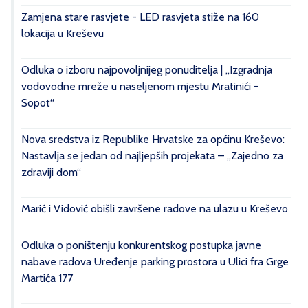
Zamjena stare rasvjete - LED rasvjeta stiže na 160
lokacija u Kreševu
Odluka o izboru najpovoljnijeg ponuditelja | „Izgradnja
vodovodne mreže u naseljenom mjestu Mratinići -
Sopot“
Nova sredstva iz Republike Hrvatske za općinu Kreševo:
Nastavlja se jedan od najljepših projekata – „Zajedno za
zdraviji dom“
Marić i Vidović obišli završene radove na ulazu u Kreševo
Odluka o poništenju konkurentskog postupka javne
nabave radova Uređenje parking prostora u Ulici fra Grge
Martića 177