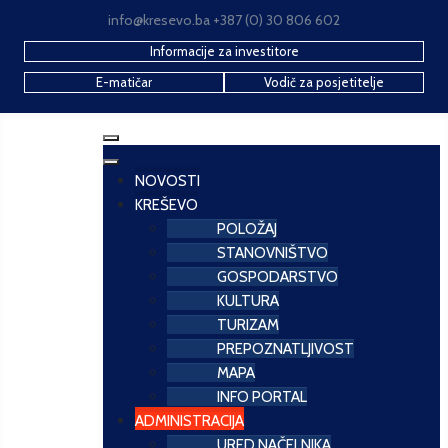
info@kresevo.ba +387 (0) 30 806 602
Informacije za investitore
E-matičar
Vodič za posjetitelje
NOVOSTI
KREŠEVO
POLOŽAJ
STANOVNIŠTVO
GOSPODARSTVO
KULTURA
TURIZAM
PREPOZNATLJIVOST
MAPA
INFO PORTAL
ADMINISTRACIJA
URED NAČELNIKA