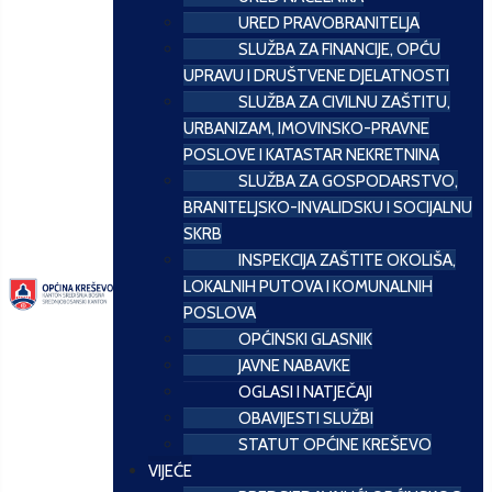
URED PRAVOBRANITELJA
SLUŽBA ZA FINANCIJE, OPĆU
UPRAVU I DRUŠTVENE DJELATNOSTI
SLUŽBA ZA CIVILNU ZAŠTITU,
URBANIZAM, IMOVINSKO-PRAVNE
POSLOVE I KATASTAR NEKRETNINA
SLUŽBA ZA GOSPODARSTVO,
BRANITELJSKO-INVALIDSKU I SOCIJALNU
SKRB
INSPEKCIJA ZAŠTITE OKOLIŠA,
LOKALNIH PUTOVA I KOMUNALNIH
POSLOVA
OPĆINSKI GLASNIK
JAVNE NABAVKE
OGLASI I NATJEČAJI
OBAVIJESTI SLUŽBI
STATUT OPĆINE KREŠEVO
VIJEĆE