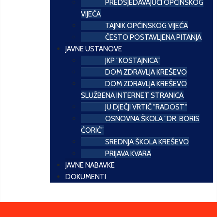
PREDSJEDAVAJUĆI OPĆINSKOG
VIJEĆA
TAJNIK OPĆINSKOG VIJEĆA
ČESTO POSTAVLJENA PITANJA
JAVNE USTANOVE
JKP "KOSTAJNICA"
DOM ZDRAVLJA KREŠEVO
DOM ZDRAVLJA KREŠEVO
SLUŽBENA INTERNET STRANICA
JU DJEČJI VRTIĆ "RADOST"
OSNOVNA ŠKOLA "DR. BORIS
ĆORIĆ"
SREDNJA ŠKOLA KREŠEVO
PRIJAVA KVARA
JAVNE NABAVKE
DOKUMENTI