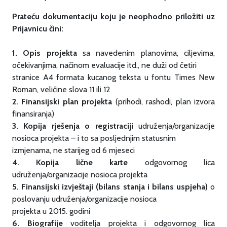
Prateću dokumentaciju koju je neophodno priložiti uz
Prijavnicu čini:
1. Opis projekta
sa navedenim planovima, ciljevima,
očekivanjima, načinom evaluacije itd., ne duži od četiri
stranice A4 formata kucanog teksta u fontu Times New
Roman, veličine slova 11 ili 12
2. Finansijski plan projekta
(prihodi, rashodi, plan izvora
finansiranja)
3. Kopija rješenja o registraciji
udruženja/organizacije
nosioca projekta – i to sa posljednjim statusnim
izmjenama, ne starijeg od 6 mjeseci
4. Kopija lične karte
odgovornog lica
udruženja/organizacije nosioca projekta
5. Finansijski izvještaji (bilans stanja i bilans uspjeha)
o
poslovanju udruženja/organizacije nosioca
projekta u 2015. godini
6. Biografije
voditelja projekta i odgovornog lica