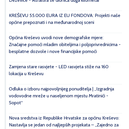
Deževice - Asfaltira se dionica duga kilometar
KREŠEVU 55.000 EURA IZ EU FONDOVA: Projekti naše
općine prepoznati i na međunarodnoj sceni
Općina Kreševo uvodi nove demografske mjere:
Značajne pomoći mladim obiteljima i poljoprivrednicima -
besplatne dozvole i nove financijske pomoći
Zamjena stare rasvjete - LED rasvjeta stiže na 160
lokacija u Kreševu
Odluka o izboru najpovoljnijeg ponuditelja | „Izgradnja
vodovodne mreže u naseljenom mjestu Mratinići -
Sopot“
Nova sredstva iz Republike Hrvatske za općinu Kreševo:
Nastavlja se jedan od najljepših projekata – „Zajedno za