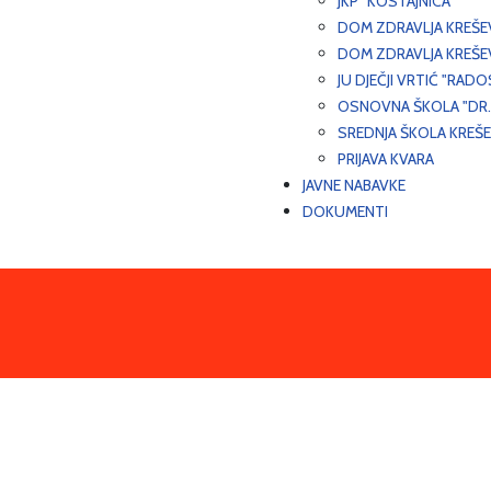
JKP "KOSTAJNICA"
DOM ZDRAVLJA KREŠ
DOM ZDRAVLJA KREŠE
JU DJEČJI VRTIĆ "RADO
OSNOVNA ŠKOLA "DR.
SREDNJA ŠKOLA KREŠ
PRIJAVA KVARA
JAVNE NABAVKE
DOKUMENTI