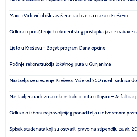
Marić i Vidović obišli završene radove na ulazu u Kreševo
Odluka o poništenju konkurentskog postupka javne nabave rad
Ljeto u Kreševu - Bogat program Dana općine
Počinje rekonstrukcija lokalnog puta u Gunjanima
Nastavlja se uređenje Kreševa: Više od 250 novih sadnica do
Nastavljeni radovi na rekonstrukciji puta u Kojsini – Asfaltiran
Odluka o izboru najpovoljnijeg ponuditelja u otvorenom postu
Spisak studenata koji su ostvarili pravo na stipendiju za ak. 