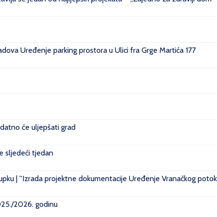
ova Uređenje parking prostora u Ulici fra Grge Martića 177
datno će uljepšati grad
je sljedeći tjedan
pku | ''Izrada projektne dokumentacije Uređenje Vranačkog potoka
2025./2026. godinu