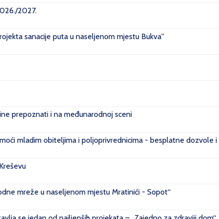
2026./2027.
projekta sanacije puta u naseljenom mjestu Bukva''
e prepoznati i na međunarodnoj sceni
ći mladim obiteljima i poljoprivrednicima - besplatne dozvole i
 Kreševu
ovodne mreže u naseljenom mjestu Mratinići - Sopot“
vlja se jedan od najljepših projekata – „Zajedno za zdraviji dom“