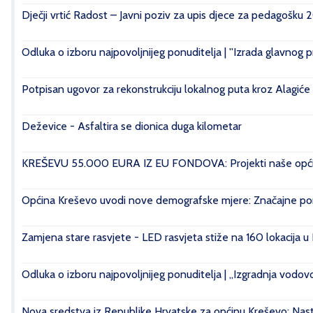
Dječji vrtić Radost – Javni poziv za upis djece za pedagošku 
Odluka o izboru najpovoljnijeg ponuditelja | ''Izrada glavnog 
Potpisan ugovor za rekonstrukciju lokalnog puta kroz Alagiće
Deževice - Asfaltira se dionica duga kilometar
KREŠEVU 55.000 EURA IZ EU FONDOVA: Projekti naše općin
Općina Kreševo uvodi nove demografske mjere: Značajne pomo
Zamjena stare rasvjete - LED rasvjeta stiže na 160 lokacija u
Odluka o izboru najpovoljnijeg ponuditelja | „Izgradnja vod
Nova sredstva iz Republike Hrvatske za općinu Kreševo: Nasta