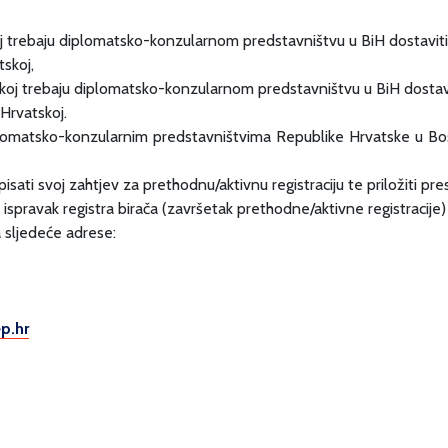
skoj trebaju diplomatsko-konzularnom predstavništvu u BiH dostaviti
tskoj,
atskoj trebaju diplomatsko-konzularnom predstavništvu u BiH dostav
 Hrvatskoj.
diplomatsko-konzularnim predstavništvima Republike Hrvatske u Bo
ati svoj zahtjev za prethodnu/aktivnu registraciju te priložiti pres
ispravak registra birača (završetak prethodne/aktivne registracije) j
a sljedeće adrese:
p.hr