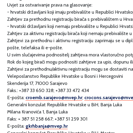
Uvjet za ostvarivanje prava na glasovanje:
- hrvatski državljani koji imaju prebivalište u Republici Hrvat
Zahtjev za prethodnu registraciju birača s prebivalištem u Hrva
- hrvatski državljani koji nemaju prebivalište u Republici Hrv
Zahtjev za aktivnu registraciju birača koji nemaju prebivalište u
Zahtjevi za prethodnu i aktivnu registraciju zaprimaju se u 
pošte, telefaksa ili e-pošte.
U svim slučajevima podnositelj zahtjeva mora vlastoručno potpis
Rok do kojeg birači mogu podnositi zahtjeve za upis, dopunu ili 
Zahtjevi za prethodnu/aktivnu registraciju mogu se dostaviti n
Veleposlanstvo Republike Hrvatske u Bosni i Hercegovini
Skenderija 17, 71000 Sarajevo
Faks.: +387 33 650 328; +387 33 472 434
E-pošta:
croemb.sarajevo@mvep.hr
;
crocons.sarajevo@mve
Generalni konzulat Republike Hrvatske u BiH, Banja Luka
Milana Kranovića 1, Banja Luka
Faks: + 387 51 258 667; +387 51 259 301
E-pošta:
gkrhbanja@mvep.hr