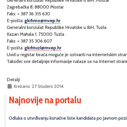
Generalni konzulat Republike Hrvatske u BiH, Mostar
Zagrebačka 8, 88000 Mostar
Faks: + 387 36 315 630
E-pošta:
gkrhmo@mvep.hr
Generalni konzulat Republike Hrvatske u BiH, Tuzla
Kazan Mahala 1, 75000 Tuzla
Faks: + 387 35 306 607
E-pošta:
gkrhtuzl@mvep.hr
Uvid u registar birača moguće je ostvariti na internetskim stra
Također sve detaljnije informacije nalaze se na Internet strani
Detalji
Kreirano: 27 Studeni 2014
Najnovije na portalu
Odluka o utvrđivanju konačne liste kandidata po Javnom poziv