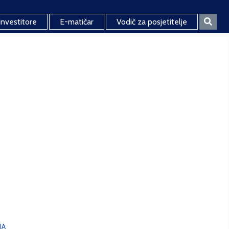
investitore
E-matičar
Vodič za posjetitelje
JA