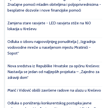
Značajne pomoći mladim obiteljima i poljoprivrednicima -
besplatne dozvole i nove financijske pomoći
Zamjena stare rasvjete - LED rasvjeta stiže na 160
lokacija u Kreševu
Odluka o izboru najpovoljnijeg ponuditelja | „Izgradnja
vodovodne mreže u naseljenom mjestu Mratinići -
Sopot“
Nova sredstva iz Republike Hrvatske za općinu Kreševo:
Nastavlja se jedan od najljepših projekata – „Zajedno za
zdraviji dom“
Marić i Vidović obišli završene radove na ulazu u Kreševo
Odluka o poništenju konkurentskog postupka javne