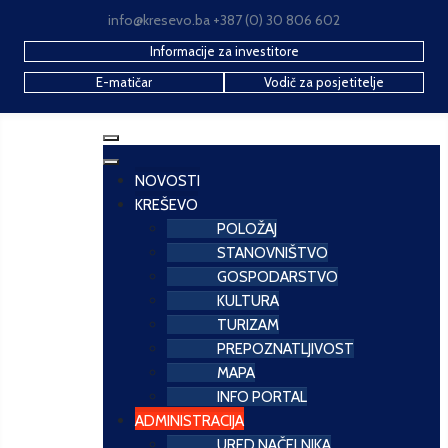
info@kresevo.ba +387 (0) 30 806 602
Informacije za investitore
E-matičar
Vodič za posjetitelje
NOVOSTI
KREŠEVO
POLOŽAJ
STANOVNIŠTVO
GOSPODARSTVO
KULTURA
TURIZAM
PREPOZNATLJIVOST
MAPA
INFO PORTAL
ADMINISTRACIJA
URED NAČELNIKA