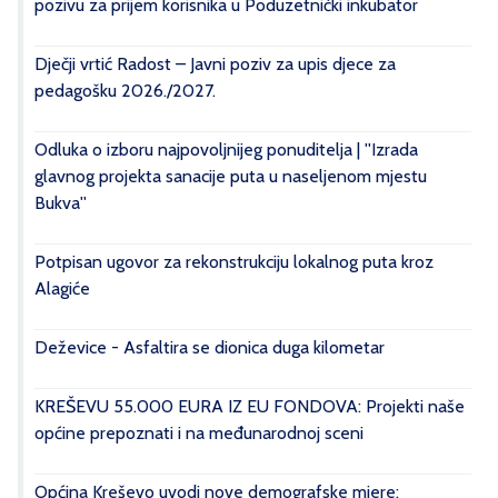
pozivu za prijem korisnika u Poduzetnički inkubator
Dječji vrtić Radost – Javni poziv za upis djece za
pedagošku 2026./2027.
Odluka o izboru najpovoljnijeg ponuditelja | ''Izrada
glavnog projekta sanacije puta u naseljenom mjestu
Bukva''
Potpisan ugovor za rekonstrukciju lokalnog puta kroz
Alagiće
Deževice - Asfaltira se dionica duga kilometar
KREŠEVU 55.000 EURA IZ EU FONDOVA: Projekti naše
općine prepoznati i na međunarodnoj sceni
Općina Kreševo uvodi nove demografske mjere: