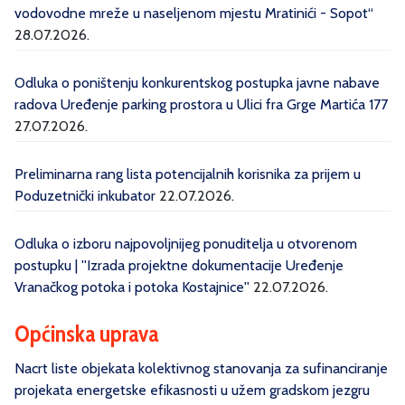
vodovodne mreže u naseljenom mjestu Mratinići - Sopot“
28.07.2026.
Odluka o poništenju konkurentskog postupka javne nabave
radova Uređenje parking prostora u Ulici fra Grge Martića 177
27.07.2026.
Preliminarna rang lista potencijalnih korisnika za prijem u
Poduzetnički inkubator
22.07.2026.
Odluka o izboru najpovoljnijeg ponuditelja u otvorenom
postupku | ''Izrada projektne dokumentacije Uređenje
Vranačkog potoka i potoka Kostajnice''
22.07.2026.
Općinska uprava
Nacrt liste objekata kolektivnog stanovanja za sufinanciranje
projekata energetske efikasnosti u užem gradskom jezgru