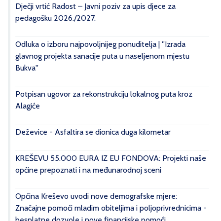
Dječji vrtić Radost – Javni poziv za upis djece za
pedagošku 2026./2027.
Odluka o izboru najpovoljnijeg ponuditelja | ''Izrada
glavnog projekta sanacije puta u naseljenom mjestu
Bukva''
Potpisan ugovor za rekonstrukciju lokalnog puta kroz
Alagiće
Deževice - Asfaltira se dionica duga kilometar
KREŠEVU 55.000 EURA IZ EU FONDOVA: Projekti naše
općine prepoznati i na međunarodnoj sceni
Općina Kreševo uvodi nove demografske mjere:
Značajne pomoći mladim obiteljima i poljoprivrednicima -
besplatne dozvole i nove financijske pomoći