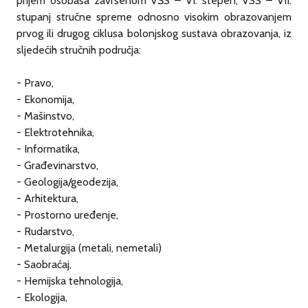
prijem osobasa završenom VŠS – VI. stepen, VSS – VII.
stupanj stručne spreme odnosno visokim obrazovanjem
prvog ili drugog ciklusa bolonjskog sustava obrazovanja, iz
sljedećih stručnih područja:
- Pravo,
- Ekonomija,
- Mašinstvo,
- Elektrotehnika,
- Informatika,
- Građevinarstvo,
- Geologija/geodezija,
- Arhitektura,
- Prostorno uređenje,
- Rudarstvo,
- Metalurgija (metali, nemetali)
- Saobraćaj,
- Hemijska tehnologija,
- Ekologija,