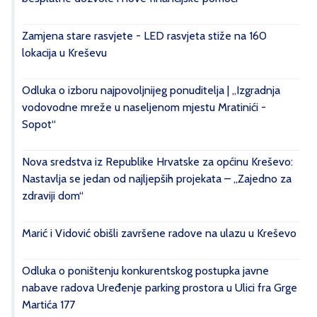
Zamjena stare rasvjete - LED rasvjeta stiže na 160
lokacija u Kreševu
Odluka o izboru najpovoljnijeg ponuditelja | „Izgradnja
vodovodne mreže u naseljenom mjestu Mratinići -
Sopot“
Nova sredstva iz Republike Hrvatske za općinu Kreševo:
Nastavlja se jedan od najljepših projekata – „Zajedno za
zdraviji dom“
Marić i Vidović obišli završene radove na ulazu u Kreševo
Odluka o poništenju konkurentskog postupka javne
nabave radova Uređenje parking prostora u Ulici fra Grge
Martića 177