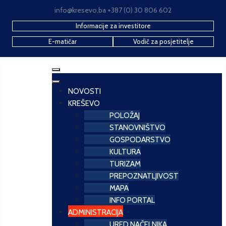
info@kresevo.ba +387 (0) 30 806 602
Informacije za investitore
E-matičar
Vodič za posjetitelje
NOVOSTI
KREŠEVO
POLOŽAJ
STANOVNIŠTVO
GOSPODARSTVO
KULTURA
TURIZAM
PREPOZNATLJIVOST
MAPA
INFO PORTAL
ADMINISTRACIJA
URED NAČELNIKA