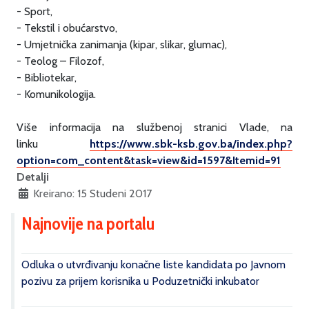
- Sport,
- Tekstil i obućarstvo,
- Umjetnička zanimanja (kipar, slikar, glumac),
- Teolog – Filozof,
- Bibliotekar,
- Komunikologija.
Više informacija na službenoj stranici Vlade, na
linku
https://www.sbk-ksb.gov.ba/index.php?
option=com_content&task=view&id=1597&Itemid=91
Detalji
Kreirano: 15 Studeni 2017
Najnovije na portalu
Odluka o utvrđivanju konačne liste kandidata po Javnom
pozivu za prijem korisnika u Poduzetnički inkubator