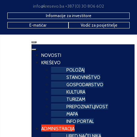
info@kresevo.ba +387 (0) 30 806 602
Informacije za investitore
E-matičar
Vodič za posjetitelje
NOVOSTI
KREŠEVO
POLOŽAJ
STANOVNIŠTVO
GOSPODARSTVO
KULTURA
TURIZAM
PREPOZNATLJIVOST
MAPA
INFO PORTAL
ADMINISTRACIJA
URED NAČELNIKA