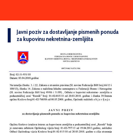
Javni poziv za dostavljanje pismenih ponuda
za kupovinu nekretnina-zemljišta