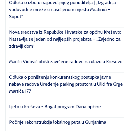
Odluka o izboru najpovoljnijeg ponuditelja | „Izgradnja
vodovodne mreže u naseljenom mjestu Mratinići -
Sopot“
Nova sredstva iz Republike Hrvatske za općinu Kreševo:
Nastavlja se jedan od najljepših projekata – „Zajedno za
zdraviji dom“
Marić i Vidović obišli završene radove na ulazu u Kreševo
Odluka o poništenju konkurentskog postupka javne
nabave radova Uređenje parking prostora u Ulici fra Grge
Martića 177
Ljeto u Kreševu - Bogat program Dana općine
Počinje rekonstrukcija lokalnog puta u Gunjanima