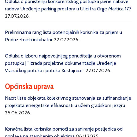
Odluka o poništenju konkurentskog postupka javne nabave
radova Uređenje parking prostora u Ulici fra Grge Martića 177
27.07.2026.
Preliminarna rang lista potencijalnih korisnika za prijem u
Poduzetnički inkubator
22.07.2026.
Odluka o izboru najpovoljnijeg ponuditelja u otvorenom
postupku | ''Izrada projektne dokumentacije Uređenje
Vranačkog potoka i potoka Kostajnice''
22.07.2026.
Općinska uprava
Nacrt liste objekata kolektivnog stanovanja za sufinanciranje
projekata energetske efikasnosti u užem gradskom jezgru
25.06.2026.
Konačna lista korisnika pomoći za saniranje posljedica od
poplava na stambenim objektima
06.11.2025.