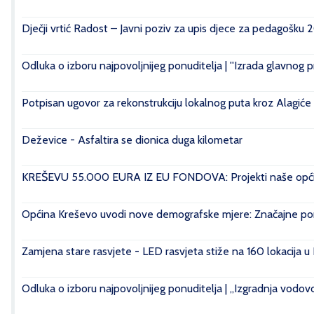
Dječji vrtić Radost – Javni poziv za upis djece za pedagošku 
Odluka o izboru najpovoljnijeg ponuditelja | ''Izrada glavnog 
Potpisan ugovor za rekonstrukciju lokalnog puta kroz Alagiće
Deževice - Asfaltira se dionica duga kilometar
KREŠEVU 55.000 EURA IZ EU FONDOVA: Projekti naše općin
Općina Kreševo uvodi nove demografske mjere: Značajne pomo
Zamjena stare rasvjete - LED rasvjeta stiže na 160 lokacija u
Odluka o izboru najpovoljnijeg ponuditelja | „Izgradnja vod