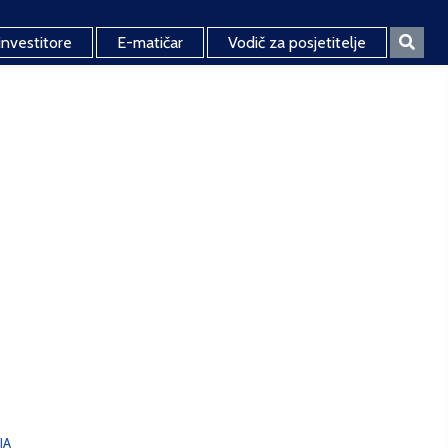
investitore
E-matičar
Vodič za posjetitelje
JA