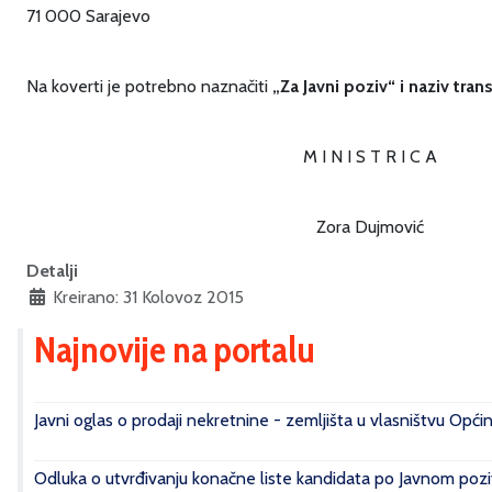
71 000 Sarajevo
Na koverti je potrebno naznačiti
„Za Javni poziv“ i naziv tra
M I N I S T R I C A
Zora Dujmović
Detalji
Kreirano: 31 Kolovoz 2015
Najnovije na portalu
Javni oglas o prodaji nekretnine - zemljišta u vlasništvu Opći
Odluka o utvrđivanju konačne liste kandidata po Javnom poziv