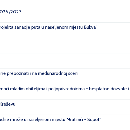
2026./2027.
projekta sanacije puta u naseljenom mjestu Bukva''
e prepoznati i na međunarodnoj sceni
ći mladim obiteljima i poljoprivrednicima - besplatne dozvole i
 Kreševu
ovodne mreže u naseljenom mjestu Mratinići - Sopot“