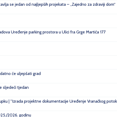
vlja se jedan od najljepših projekata – „Zajedno za zdraviji dom“
ova Uređenje parking prostora u Ulici fra Grge Martića 177
datno će uljepšati grad
je sljedeći tjedan
pku | ''Izrada projektne dokumentacije Uređenje Vranačkog potoka
2025./2026. godinu