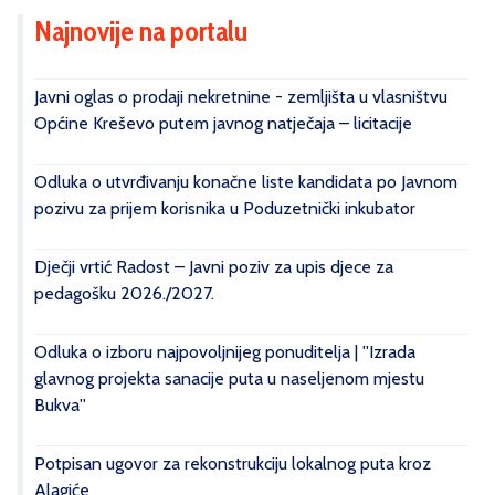
Najnovije na portalu
Javni oglas o prodaji nekretnine - zemljišta u vlasništvu
Općine Kreševo putem javnog natječaja – licitacije
Odluka o utvrđivanju konačne liste kandidata po Javnom
pozivu za prijem korisnika u Poduzetnički inkubator
Dječji vrtić Radost – Javni poziv za upis djece za
pedagošku 2026./2027.
Odluka o izboru najpovoljnijeg ponuditelja | ''Izrada
glavnog projekta sanacije puta u naseljenom mjestu
Bukva''
Potpisan ugovor za rekonstrukciju lokalnog puta kroz
Alagiće