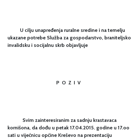
U cilju unapređenja ruralne sredine i na temelju
ukazane potrebe Služba za gospodarstvo, braniteljsko
invalidsku i socijalnu skrb objavljuje
P O Z I V
Svim zainteresiranim za sadnju krastavaca
kornišona, da dođu u petak 17.04.2015. godine u 17.oo
sati u vijećnicu općine Kreševo na prezentaciju