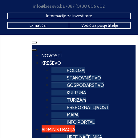
info@kresevo.ba +387 (0) 30 806 602
Informacije za investitore
E-matičar
Vodič za posjetitelje
NOVOSTI
KREŠEVO
POLOŽAJ
STANOVNIŠTVO
GOSPODARSTVO
KULTURA
TURIZAM
PREPOZNATLJIVOST
MAPA
INFO PORTAL
ADMINISTRACIJA
URED NAČELNIKA