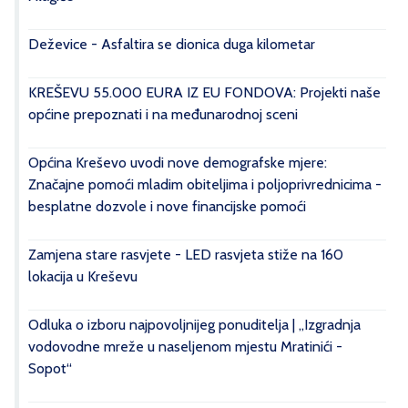
Deževice - Asfaltira se dionica duga kilometar
KREŠEVU 55.000 EURA IZ EU FONDOVA: Projekti naše
općine prepoznati i na međunarodnoj sceni
Općina Kreševo uvodi nove demografske mjere:
Značajne pomoći mladim obiteljima i poljoprivrednicima -
besplatne dozvole i nove financijske pomoći
Zamjena stare rasvjete - LED rasvjeta stiže na 160
lokacija u Kreševu
Odluka o izboru najpovoljnijeg ponuditelja | „Izgradnja
vodovodne mreže u naseljenom mjestu Mratinići -
Sopot“