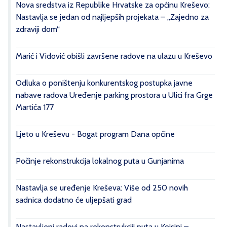
Nova sredstva iz Republike Hrvatske za općinu Kreševo:
Nastavlja se jedan od najljepših projekata – „Zajedno za
zdraviji dom“
Marić i Vidović obišli završene radove na ulazu u Kreševo
Odluka o poništenju konkurentskog postupka javne
nabave radova Uređenje parking prostora u Ulici fra Grge
Martića 177
Ljeto u Kreševu - Bogat program Dana općine
Počinje rekonstrukcija lokalnog puta u Gunjanima
Nastavlja se uređenje Kreševa: Više od 250 novih
sadnica dodatno će uljepšati grad
Nastavljeni radovi na rekonstrukciji puta u Kojsini –