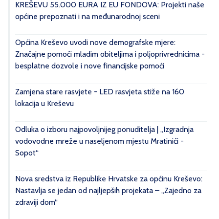
KREŠEVU 55.000 EURA IZ EU FONDOVA: Projekti naše
općine prepoznati i na međunarodnoj sceni
Općina Kreševo uvodi nove demografske mjere:
Značajne pomoći mladim obiteljima i poljoprivrednicima -
besplatne dozvole i nove financijske pomoći
Zamjena stare rasvjete - LED rasvjeta stiže na 160
lokacija u Kreševu
Odluka o izboru najpovoljnijeg ponuditelja | „Izgradnja
vodovodne mreže u naseljenom mjestu Mratinići -
Sopot“
Nova sredstva iz Republike Hrvatske za općinu Kreševo:
Nastavlja se jedan od najljepših projekata – „Zajedno za
zdraviji dom“