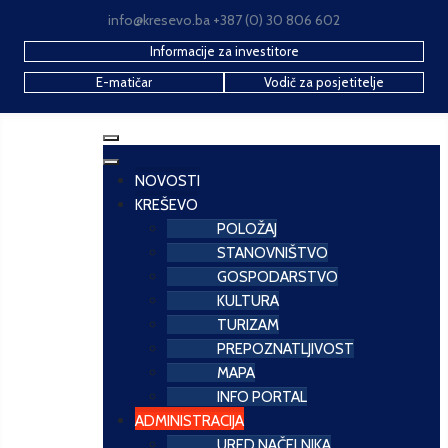
info@kresevo.ba +387 (0) 30 806 602
Informacije za investitore
E-matičar
Vodič za posjetitelje
NOVOSTI
KREŠEVO
POLOŽAJ
STANOVNIŠTVO
GOSPODARSTVO
KULTURA
TURIZAM
PREPOZNATLJIVOST
MAPA
INFO PORTAL
ADMINISTRACIJA
URED NAČELNIKA