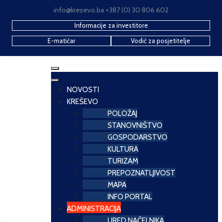
info@kresevo.ba +387 (0) 30 806 602
Informacije za investitore
E-matičar
Vodič za posjetitelje
NOVOSTI
KREŠEVO
POLOŽAJ
STANOVNIŠTVO
GOSPODARSTVO
KULTURA
TURIZAM
PREPOZNATLJIVOST
MAPA
INFO PORTAL
ADMINISTRACIJA
URED NAČELNIKA