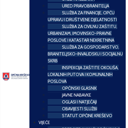
URED PRAVOBRANITELJA
SLUŽBA ZA FINANCIJE, OPĆU
UPRAVU I DRUŠTVENE DJELATNOSTI
SLUŽBA ZA CIVILNU ZAŠTITU,
URBANIZAM, IMOVINSKO-PRAVNE
POSLOVE I KATASTAR NEKRETNINA
SLUŽBA ZA GOSPODARSTVO,
BRANITELJSKO-INVALIDSKU I SOCIJALNU
SKRB
INSPEKCIJA ZAŠTITE OKOLIŠA,
LOKALNIH PUTOVA I KOMUNALNIH
POSLOVA
OPĆINSKI GLASNIK
JAVNE NABAVKE
OGLASI I NATJEČAJI
OBAVIJESTI SLUŽBI
STATUT OPĆINE KREŠEVO
VIJEĆE