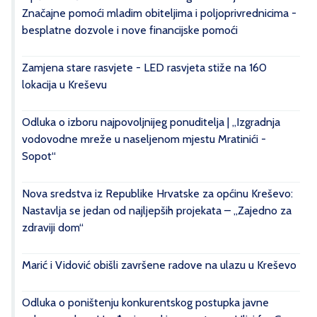
Značajne pomoći mladim obiteljima i poljoprivrednicima -
besplatne dozvole i nove financijske pomoći
Zamjena stare rasvjete - LED rasvjeta stiže na 160
lokacija u Kreševu
Odluka o izboru najpovoljnijeg ponuditelja | „Izgradnja
vodovodne mreže u naseljenom mjestu Mratinići -
Sopot“
Nova sredstva iz Republike Hrvatske za općinu Kreševo:
Nastavlja se jedan od najljepših projekata – „Zajedno za
zdraviji dom“
Marić i Vidović obišli završene radove na ulazu u Kreševo
Odluka o poništenju konkurentskog postupka javne