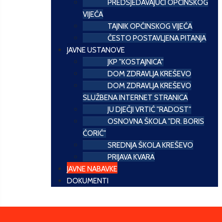
PREDSJEDAVAJUĆI OPĆINSKOG
VIJEĆA
TAJNIK OPĆINSKOG VIJEĆA
ČESTO POSTAVLJENA PITANJA
JAVNE USTANOVE
JKP "KOSTAJNICA"
DOM ZDRAVLJA KREŠEVO
DOM ZDRAVLJA KREŠEVO
SLUŽBENA INTERNET STRANICA
JU DJEČJI VRTIĆ "RADOST"
OSNOVNA ŠKOLA "DR. BORIS
ĆORIĆ"
SREDNJA ŠKOLA KREŠEVO
PRIJAVA KVARA
JAVNE NABAVKE
DOKUMENTI