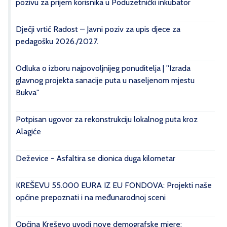
pozivu za prijem korisnika u Poduzetnički inkubator
Dječji vrtić Radost – Javni poziv za upis djece za
pedagošku 2026./2027.
Odluka o izboru najpovoljnijeg ponuditelja | ''Izrada
glavnog projekta sanacije puta u naseljenom mjestu
Bukva''
Potpisan ugovor za rekonstrukciju lokalnog puta kroz
Alagiće
Deževice - Asfaltira se dionica duga kilometar
KREŠEVU 55.000 EURA IZ EU FONDOVA: Projekti naše
općine prepoznati i na međunarodnoj sceni
Općina Kreševo uvodi nove demografske mjere: