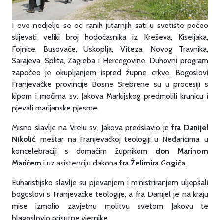
I ove nedjelje se od ranih jutarnjih sati u svetište počeo
slijevati veliki broj hodočasnika iz Kreševa, Kiseljaka,
Fojnice, Busovače, Uskoplja, Viteza, Novog Travnika,
Sarajeva, Splita, Zagreba i Hercegovine. Duhovni program
započeo je okupljanjem ispred župne crkve. Bogoslovi
Franjevačke provincije Bosne Srebrene su u procesiji s
kipom i moćima sv. Jakova Markijskog predmolili krunicu i
pjevali marijanske pjesme.
Misno slavlje na Vrelu sv. Jakova predslavio je
fra Danijel
Nikolić
, meštar na Franjevačkoj teologiji u Neđarićima, u
koncelebraciji s domaćim župnikom
don Marinom
Marićem
i uz asistenciju đakona
fra Želimira Gogića
.
Euharistijsko slavlje su pjevanjem i ministriranjem uljepšali
bogoslovi s Franjevačke teologije, a fra Danijel je na kraju
mise izmolio zavjetnu molitvu svetom Jakovu te
blagoslovio prisutne vjernike.