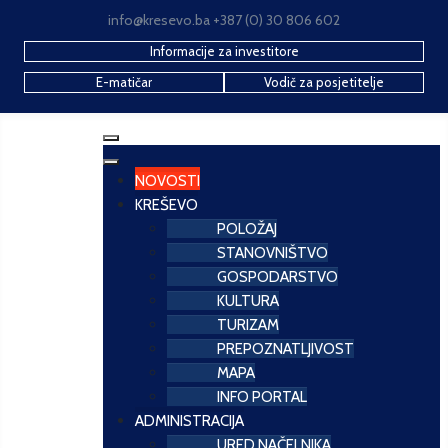
info@kresevo.ba +387 (0) 30 806 602
Informacije za investitore
E-matičar
Vodič za posjetitelje
NOVOSTI
KREŠEVO
POLOŽAJ
STANOVNIŠTVO
GOSPODARSTVO
KULTURA
TURIZAM
PREPOZNATLJIVOST
MAPA
INFO PORTAL
ADMINISTRACIJA
URED NAČELNIKA