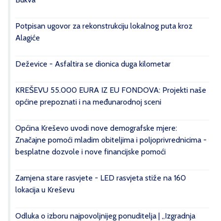
Potpisan ugovor za rekonstrukciju lokalnog puta kroz
Alagiće
Deževice - Asfaltira se dionica duga kilometar
KREŠEVU 55.000 EURA IZ EU FONDOVA: Projekti naše
općine prepoznati i na međunarodnoj sceni
Općina Kreševo uvodi nove demografske mjere:
Značajne pomoći mladim obiteljima i poljoprivrednicima -
besplatne dozvole i nove financijske pomoći
Zamjena stare rasvjete - LED rasvjeta stiže na 160
lokacija u Kreševu
Odluka o izboru najpovoljnijeg ponuditelja | „Izgradnja