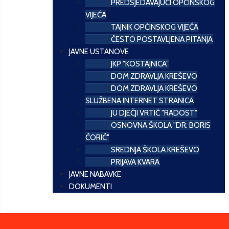
PREDSJEDAVAJUĆI OPĆINSKOG
VIJEĆA
TAJNIK OPĆINSKOG VIJEĆA
ČESTO POSTAVLJENA PITANJA
JAVNE USTANOVE
JKP "KOSTAJNICA"
DOM ZDRAVLJA KREŠEVO
DOM ZDRAVLJA KREŠEVO
SLUŽBENA INTERNET STRANICA
JU DJEČJI VRTIĆ "RADOST"
OSNOVNA ŠKOLA "DR. BORIS
ĆORIĆ"
SREDNJA ŠKOLA KREŠEVO
PRIJAVA KVARA
JAVNE NABAVKE
DOKUMENTI