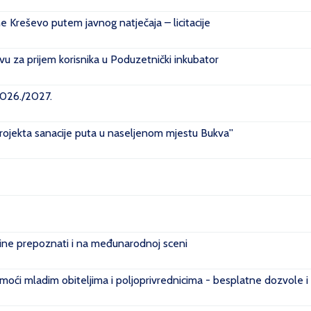
ne Kreševo putem javnog natječaja – licitacije
u za prijem korisnika u Poduzetnički inkubator
2026./2027.
projekta sanacije puta u naseljenom mjestu Bukva''
e prepoznati i na međunarodnoj sceni
ći mladim obiteljima i poljoprivrednicima - besplatne dozvole i