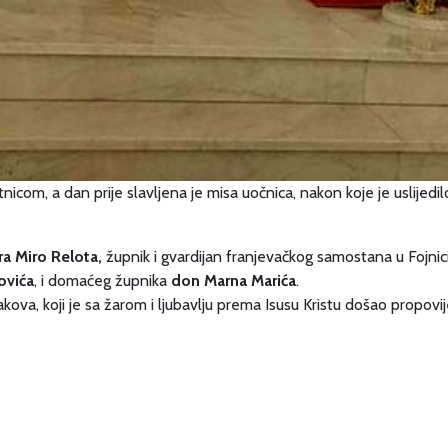
icom, a dan prije slavljena je misa uočnica, nakon koje je uslijedi
ra Miro Relota,
župnik i gvardijan franjevačkog samostana u Fojni
ovića
, i domaćeg župnika
don
Marna Marića
.
kova, koji je sa žarom i ljubavlju prema Isusu Kristu došao propovij