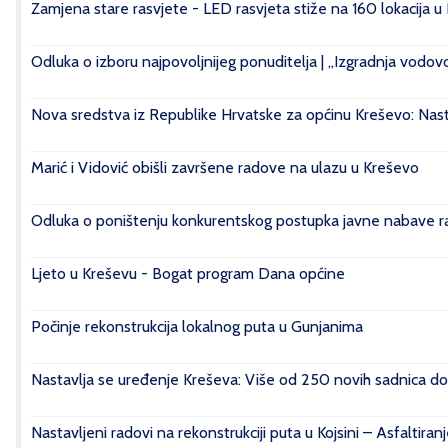
Zamjena stare rasvjete - LED rasvjeta stiže na 160 lokacija u
Odluka o izboru najpovoljnijeg ponuditelja | „Izgradnja vod
Nova sredstva iz Republike Hrvatske za općinu Kreševo: Nasta
Marić i Vidović obišli završene radove na ulazu u Kreševo
Odluka o poništenju konkurentskog postupka javne nabave rad
Ljeto u Kreševu - Bogat program Dana općine
Počinje rekonstrukcija lokalnog puta u Gunjanima
Nastavlja se uređenje Kreševa: Više od 250 novih sadnica do
Nastavljeni radovi na rekonstrukciji puta u Kojsini – Asfaltiran