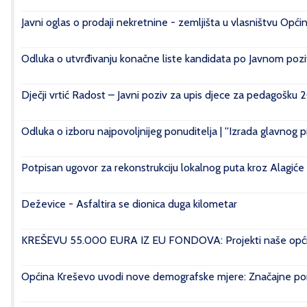
Javni oglas o prodaji nekretnine - zemljišta u vlasništvu Opći
Odluka o utvrđivanju konačne liste kandidata po Javnom poziv
Dječji vrtić Radost – Javni poziv za upis djece za pedagošku 
Odluka o izboru najpovoljnijeg ponuditelja | ''Izrada glavnog 
Potpisan ugovor za rekonstrukciju lokalnog puta kroz Alagiće
Deževice - Asfaltira se dionica duga kilometar
KREŠEVU 55.000 EURA IZ EU FONDOVA: Projekti naše općin
Općina Kreševo uvodi nove demografske mjere: Značajne pomo