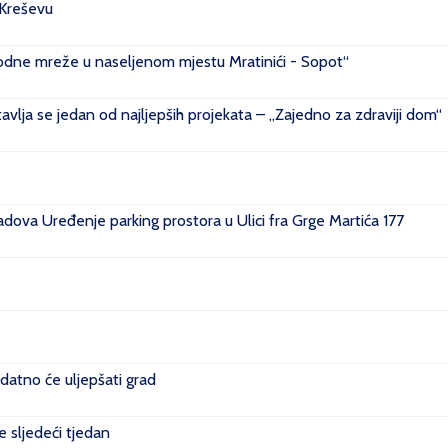
 Kreševu
ovodne mreže u naseljenom mjestu Mratinići - Sopot“
vlja se jedan od najljepših projekata – „Zajedno za zdraviji dom“
ova Uređenje parking prostora u Ulici fra Grge Martića 177
datno će uljepšati grad
je sljedeći tjedan