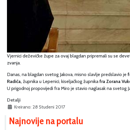
Vjernici deževičke župe za ovaj blagdan pripremali su se devetn
zvanja.
Danas, na blagdan svetog Jakova, misno slavlje predslavio je
f
Radića,
župnika u Lepenici, kiseljačkog župnika
fra Zorana Vuk
U prigodnoj propovijedi fra Miro je stavio naglasak na svetog Ja
Detalji
Kreirano: 28 Studeni 2017
Najnovije na portalu