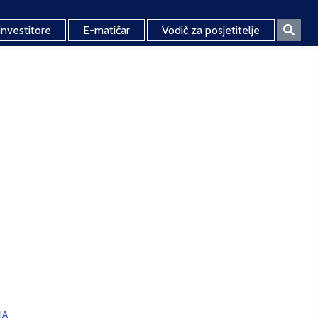
investitore
E-matičar
Vodič za posjetitelje
JA