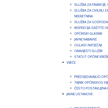
SLUŽBA ZA FINANCIJE
SLUŽBA ZA CIVILNU Z
NEKRETNINA
SLUŽBA ZA GOSPODAR
INSPEKCIJA ZAŠTITE 
OPĆINSKI GLASNIK
JAVNE NABAVKE
OGLASI I NATJEČAJI
OBAVIJESTI SLUŽBI
STATUT OPĆINE KREŠ
VIJEĆE
PREDSJEDAVAJUĆI OPĆ
TAJNIK OPĆINSKOG VI
ČESTO POSTAVLJENA P
JAVNE USTANOVE