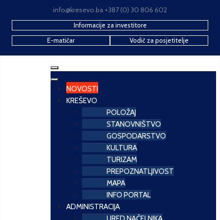
info@kresevo.ba +387 (0) 30 806 602
Informacije za investitore
E-matičar
Vodič za posjetitelje
NOVOSTI
KREŠEVO
POLOŽAJ
STANOVNIŠTVO
GOSPODARSTVO
KULTURA
TURIZAM
PREPOZNATLJIVOST
MAPA
INFO PORTAL
ADMINISTRACIJA
URED NAČELNIKA