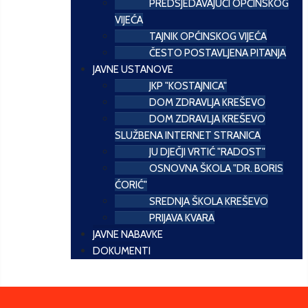
PREDSJEDAVAJUĆI OPĆINSKOG
VIJEĆA
TAJNIK OPĆINSKOG VIJEĆA
ČESTO POSTAVLJENA PITANJA
JAVNE USTANOVE
JKP "KOSTAJNICA"
DOM ZDRAVLJA KREŠEVO
DOM ZDRAVLJA KREŠEVO
SLUŽBENA INTERNET STRANICA
JU DJEČJI VRTIĆ "RADOST"
OSNOVNA ŠKOLA "DR. BORIS
ĆORIĆ"
SREDNJA ŠKOLA KREŠEVO
PRIJAVA KVARA
JAVNE NABAVKE
DOKUMENTI