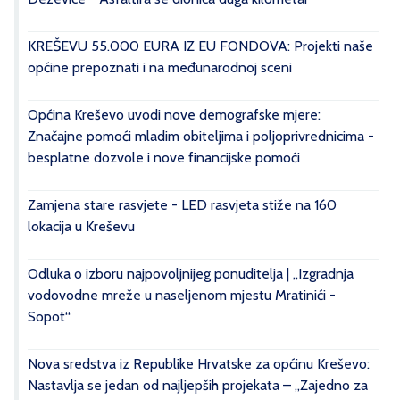
KREŠEVU 55.000 EURA IZ EU FONDOVA: Projekti naše
općine prepoznati i na međunarodnoj sceni
Općina Kreševo uvodi nove demografske mjere:
Značajne pomoći mladim obiteljima i poljoprivrednicima -
besplatne dozvole i nove financijske pomoći
Zamjena stare rasvjete - LED rasvjeta stiže na 160
lokacija u Kreševu
Odluka o izboru najpovoljnijeg ponuditelja | „Izgradnja
vodovodne mreže u naseljenom mjestu Mratinići -
Sopot“
Nova sredstva iz Republike Hrvatske za općinu Kreševo:
Nastavlja se jedan od najljepših projekata – „Zajedno za