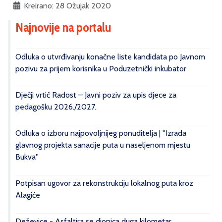
Kreirano: 28 Ožujak 2020
Najnovije na portalu
Odluka o utvrđivanju konačne liste kandidata po Javnom
pozivu za prijem korisnika u Poduzetnički inkubator
Dječji vrtić Radost – Javni poziv za upis djece za
pedagošku 2026./2027.
Odluka o izboru najpovoljnijeg ponuditelja | ''Izrada
glavnog projekta sanacije puta u naseljenom mjestu
Bukva''
Potpisan ugovor za rekonstrukciju lokalnog puta kroz
Alagiće
Deževice - Asfaltira se dionica duga kilometar