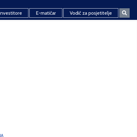
investitore
E-matičar
Vodič za posjetitelje
JA