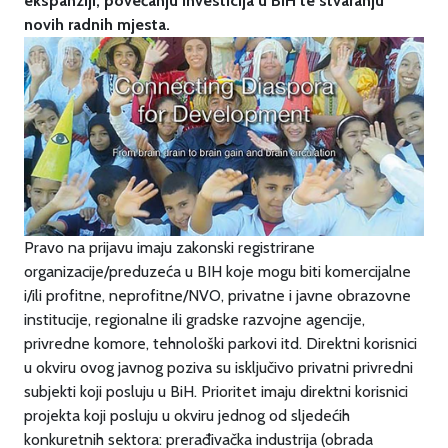
ekspanziji, povećanju investicija u BiH te stvaranju
novih radnih mjesta.
Pravo na prijavu imaju zakonski registrirane
organizacije/preduzeća u BIH koje mogu biti komercijalne
i/ili profitne, neprofitne/NVO, privatne i javne obrazovne
institucije, regionalne ili gradske razvojne agencije,
privredne komore, tehnološki parkovi itd. Direktni korisnici
u okviru ovog javnog poziva su isključivo privatni privredni
subjekti koji posluju u BiH. Prioritet imaju direktni korisnici
projekta koji posluju u okviru jednog od sljedećih
konkuretnih sektora: prerađivačka industrija (obrada