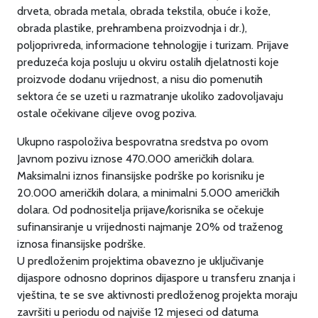
drveta, obrada metala, obrada tekstila, obuće i kože,
obrada plastike, prehrambena proizvodnja i dr.),
poljoprivreda, informacione tehnologije i turizam. Prijave
preduzeća koja posluju u okviru ostalih djelatnosti koje
proizvode dodanu vrijednost, a nisu dio pomenutih
sektora će se uzeti u razmatranje ukoliko zadovoljavaju
ostale očekivane ciljeve ovog poziva.
Ukupno raspoloživa bespovratna sredstva po ovom
Javnom pozivu iznose 470.000 američkih dolara.
Maksimalni iznos finansijske podrške po korisniku je
20.000 američkih dolara, a minimalni 5.000 američkih
dolara. Od podnositelja prijave/korisnika se očekuje
sufinansiranje u vrijednosti najmanje 20% od traženog
iznosa finansijske podrške.
U predloženim projektima obavezno je uključivanje
dijaspore odnosno doprinos dijaspore u transferu znanja i
vještina, te se sve aktivnosti predloženog projekta moraju
završiti u periodu od najviše 12 mjeseci od datuma