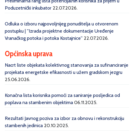
Preliminarna rang lista potencijalnih korisnika za prijem u
Poduzetnički inkubator
22.07.2026.
Odluka o izboru najpovoljnijeg ponuditelja u otvorenom
postupku | ''Izrada projektne dokumentacije Uređenje
Vranačkog potoka i potoka Kostajnice''
22.07.2026.
Općinska uprava
Nacrt liste objekata kolektivnog stanovanja za sufinanciranje
projekata energetske efikasnosti u užem gradskom jezgru
25.06.2026.
Konačna lista korisnika pomoći za saniranje posljedica od
poplava na stambenim objektima
06.11.2025.
Rezultati Javnog poziva za izbor za obnovu i rekonstrukciju
stambenih jedinica
20.10.2025.