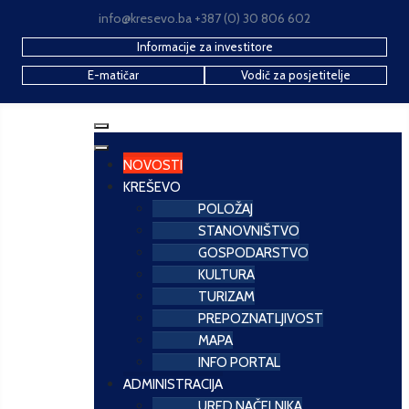
info@kresevo.ba +387 (0) 30 806 602
Informacije za investitore
E-matičar
Vodič za posjetitelje
NOVOSTI
KREŠEVO
POLOŽAJ
STANOVNIŠTVO
GOSPODARSTVO
KULTURA
TURIZAM
PREPOZNATLJIVOST
MAPA
INFO PORTAL
ADMINISTRACIJA
URED NAČELNIKA