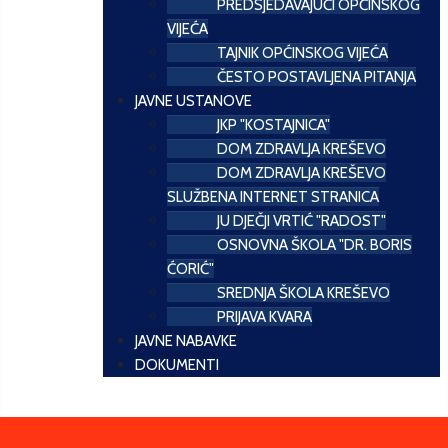
PREDSJEDAVAJUĆI OPĆINSKOG
VIJEĆA
TAJNIK OPĆINSKOG VIJEĆA
ČESTO POSTAVLJENA PITANJA
JAVNE USTANOVE
JKP "KOSTAJNICA"
DOM ZDRAVLJA KREŠEVO
DOM ZDRAVLJA KREŠEVO
SLUŽBENA INTERNET STRANICA
JU DJEČJI VRTIĆ "RADOST"
OSNOVNA ŠKOLA "DR. BORIS
ĆORIĆ"
SREDNJA ŠKOLA KREŠEVO
PRIJAVA KVARA
JAVNE NABAVKE
DOKUMENTI