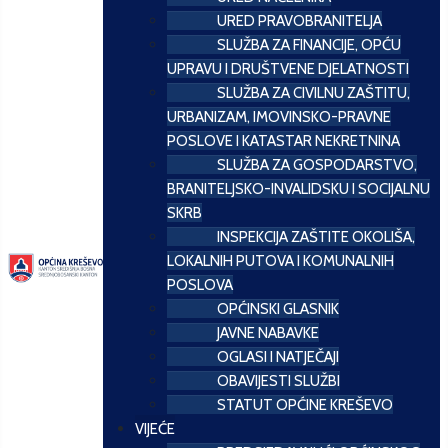
URED PRAVOBRANITELJA
SLUŽBA ZA FINANCIJE, OPĆU
UPRAVU I DRUŠTVENE DJELATNOSTI
SLUŽBA ZA CIVILNU ZAŠTITU,
URBANIZAM, IMOVINSKO-PRAVNE
POSLOVE I KATASTAR NEKRETNINA
SLUŽBA ZA GOSPODARSTVO,
BRANITELJSKO-INVALIDSKU I SOCIJALNU
SKRB
INSPEKCIJA ZAŠTITE OKOLIŠA,
LOKALNIH PUTOVA I KOMUNALNIH
POSLOVA
OPĆINSKI GLASNIK
JAVNE NABAVKE
OGLASI I NATJEČAJI
OBAVIJESTI SLUŽBI
STATUT OPĆINE KREŠEVO
VIJEĆE