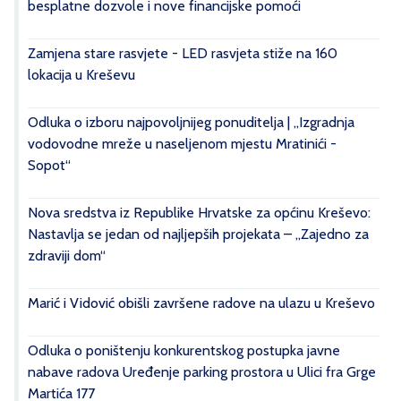
besplatne dozvole i nove financijske pomoći
Zamjena stare rasvjete - LED rasvjeta stiže na 160
lokacija u Kreševu
Odluka o izboru najpovoljnijeg ponuditelja | „Izgradnja
vodovodne mreže u naseljenom mjestu Mratinići -
Sopot“
Nova sredstva iz Republike Hrvatske za općinu Kreševo:
Nastavlja se jedan od najljepših projekata – „Zajedno za
zdraviji dom“
Marić i Vidović obišli završene radove na ulazu u Kreševo
Odluka o poništenju konkurentskog postupka javne
nabave radova Uređenje parking prostora u Ulici fra Grge
Martića 177