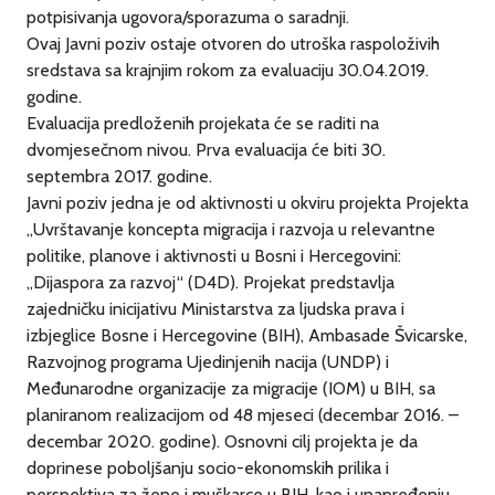
potpisivanja ugovora/sporazuma o saradnji.
Ovaj Javni poziv ostaje otvoren do utroška raspoloživih
sredstava sa krajnjim rokom za evaluaciju 30.04.2019.
godine.
Evaluacija predloženih projekata će se raditi na
dvomjesečnom nivou. Prva evaluacija će biti 30.
septembra 2017. godine.
Javni poziv jedna je od aktivnosti u okviru projekta Projekta
„Uvrštavanje koncepta migracija i razvoja u relevantne
politike, planove i aktivnosti u Bosni i Hercegovini:
„Dijaspora za razvoj“ (D4D). Projekat predstavlja
zajedničku inicijativu Ministarstva za ljudska prava i
izbjeglice Bosne i Hercegovine (BIH), Ambasade Švicarske,
Razvojnog programa Ujedinjenih nacija (UNDP) i
Međunarodne organizacije za migracije (IOM) u BIH, sa
planiranom realizacijom od 48 mjeseci (decembar 2016. –
decembar 2020. godine). Osnovni cilj projekta je da
doprinese poboljšanju socio-ekonomskih prilika i
perspektiva za žene i muškarce u BIH, kao i unapređenju