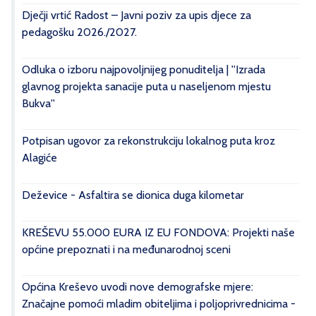
Dječji vrtić Radost – Javni poziv za upis djece za
pedagošku 2026./2027.
Odluka o izboru najpovoljnijeg ponuditelja | ''Izrada
glavnog projekta sanacije puta u naseljenom mjestu
Bukva''
Potpisan ugovor za rekonstrukciju lokalnog puta kroz
Alagiće
Deževice - Asfaltira se dionica duga kilometar
KREŠEVU 55.000 EURA IZ EU FONDOVA: Projekti naše
općine prepoznati i na međunarodnoj sceni
Općina Kreševo uvodi nove demografske mjere:
Značajne pomoći mladim obiteljima i poljoprivrednicima -