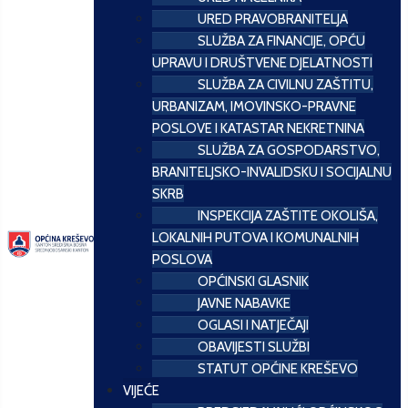
URED PRAVOBRANITELJA
SLUŽBA ZA FINANCIJE, OPĆU
UPRAVU I DRUŠTVENE DJELATNOSTI
SLUŽBA ZA CIVILNU ZAŠTITU,
URBANIZAM, IMOVINSKO-PRAVNE
POSLOVE I KATASTAR NEKRETNINA
SLUŽBA ZA GOSPODARSTVO,
BRANITELJSKO-INVALIDSKU I SOCIJALNU
SKRB
INSPEKCIJA ZAŠTITE OKOLIŠA,
LOKALNIH PUTOVA I KOMUNALNIH
POSLOVA
OPĆINSKI GLASNIK
JAVNE NABAVKE
OGLASI I NATJEČAJI
OBAVIJESTI SLUŽBI
STATUT OPĆINE KREŠEVO
VIJEĆE