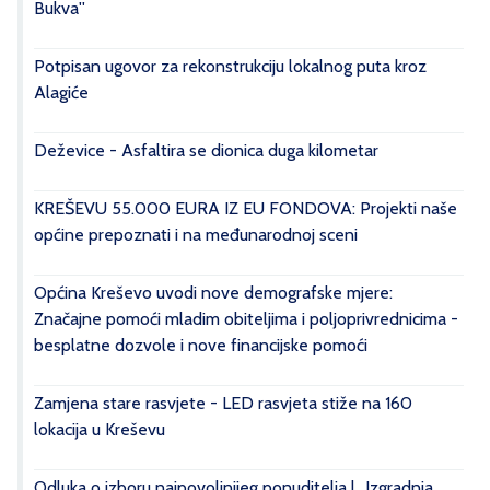
Bukva''
Potpisan ugovor za rekonstrukciju lokalnog puta kroz
Alagiće
Deževice - Asfaltira se dionica duga kilometar
KREŠEVU 55.000 EURA IZ EU FONDOVA: Projekti naše
općine prepoznati i na međunarodnoj sceni
Općina Kreševo uvodi nove demografske mjere:
Značajne pomoći mladim obiteljima i poljoprivrednicima -
besplatne dozvole i nove financijske pomoći
Zamjena stare rasvjete - LED rasvjeta stiže na 160
lokacija u Kreševu
Odluka o izboru najpovoljnijeg ponuditelja | „Izgradnja