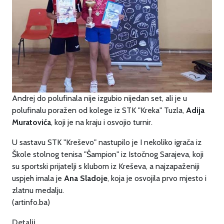
Andrej do polufinala nije izgubio nijedan set, ali je u
polufinalu poražen od kolege iz STK "Kreka" Tuzla,
Adija
Muratovića
, koji je na kraju i osvojio turnir.
U sastavu STK "Kreševo" nastupilo je I nekoliko igrača iz
Škole stolnog tenisa "Šampion" iz Istočnog Sarajeva, koji
su sportski prijatelji s klubom iz Kreševa, a najzapaženiji
uspjeh imala je
Ana Sladoje
, koja je osvojila prvo mjesto i
zlatnu medalju.
(artinfo.ba)
Detalji