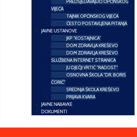
PREDSJEDAVAJUĆI OPĆINSKOG
VIJEĆA
TAJNIK OPĆINSKOG VIJEĆA
ČESTO POSTAVLJENA PITANJA
JAVNE USTANOVE
JKP "KOSTAJNICA"
DOM ZDRAVLJA KREŠEVO
DOM ZDRAVLJA KREŠEVO
SLUŽBENA INTERNET STRANICA
JU DJEČJI VRTIĆ "RADOST"
OSNOVNA ŠKOLA "DR. BORIS
ĆORIĆ"
SREDNJA ŠKOLA KREŠEVO
PRIJAVA KVARA
JAVNE NABAVKE
DOKUMENTI