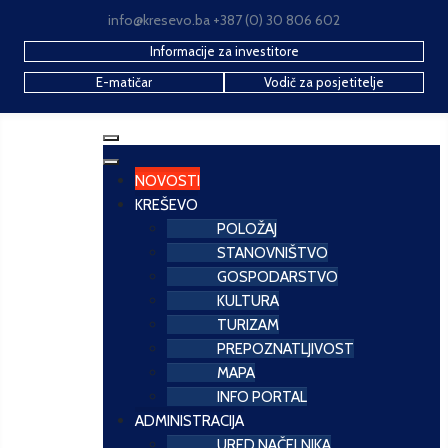
info@kresevo.ba +387 (0) 30 806 602
Informacije za investitore
E-matičar
Vodič za posjetitelje
NOVOSTI
KREŠEVO
POLOŽAJ
STANOVNIŠTVO
GOSPODARSTVO
KULTURA
TURIZAM
PREPOZNATLJIVOST
MAPA
INFO PORTAL
ADMINISTRACIJA
URED NAČELNIKA