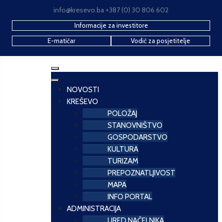
info@kresevo.ba +387 (0) 30 806 602
Informacije za investitore
E-matičar
Vodič za posjetitelje
NOVOSTI
KREŠEVO
POLOŽAJ
STANOVNIŠTVO
GOSPODARSTVO
KULTURA
TURIZAM
PREPOZNATLJIVOST
MAPA
INFO PORTAL
ADMINISTRACIJA
URED NAČELNIKA