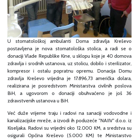
U stomatološkoj ambulanti Doma zdravlja Kreševo
postavljena je nova stomatološka stolica, a radi se o
donaciji Vlade Republike Kine, u sklopu koje je 40 domova
zdravlja i srodnih ustanova, uz stolicu, dobilo i sterilizator,
kompresor i ostalu popratnu opremu. Donacija Domu
zdravlja Kreševo vrijedna je 17.896,73 američka dolara,
realizirana je posredstvom Ministarstva civilnih poslova
BiH, a ugovorom o donaciji obuhvaćeno je još 36
zdravstvenih ustanova u BiH.
Već duže vrijeme traju i radovi na sanaciji vodovodne i
kanalizacijske mreže, a izvodi ih poduzeće "NAIIV" d.o.o. iz
Kiseljaka. Radovi su vrijedni oko 12.000 KM, a sredstva su
osigurali Općina Kreševo (5.000 KM) te Ministarstvo