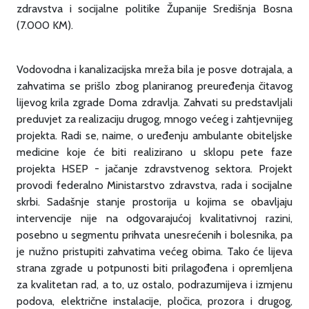
zdravstva i socijalne politike Županije Središnja Bosna
(7.000 KM).
Vodovodna i kanalizacijska mreža bila je posve dotrajala, a
zahvatima se prišlo zbog planiranog preuređenja čitavog
lijevog krila zgrade Doma zdravlja. Zahvati su predstavljali
preduvjet za realizaciju drugog, mnogo većeg i zahtjevnijeg
projekta. Radi se, naime, o uređenju ambulante obiteljske
medicine koje će biti realizirano u sklopu pete faze
projekta HSEP - jačanje zdravstvenog sektora. Projekt
provodi federalno Ministarstvo zdravstva, rada i socijalne
skrbi. Sadašnje stanje prostorija u kojima se obavljaju
intervencije nije na odgovarajućoj kvalitativnoj razini,
posebno u segmentu prihvata unesrećenih i bolesnika, pa
je nužno pristupiti zahvatima većeg obima. Tako će lijeva
strana zgrade u potpunosti biti prilagođena i opremljena
za kvalitetan rad, a to, uz ostalo, podrazumijeva i izmjenu
podova, električne instalacije, pločica, prozora i drugog,