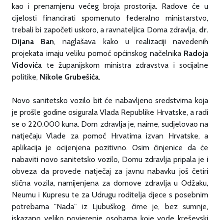
kao i prenamjenu većeg broja prostorija. Radove će u
cijelosti financirati spomenuto federalno ministarstvo,
trebali bi započeti uskoro, a ravnateljica Doma zdravlja,
dr.
Dijana Ban
, naglašava kako u realizaciji navedenih
projekata imaju veliku pomoć općinskog načelnika
Radoja
Vidovića
te županijskom ministra zdravstva i socijalne
politike,
Nikole Grubešića
.
Novo sanitetsko vozilo bit će nabavljeno sredstvima koja
je prošle godine osigurala Vlada Republike Hrvatske, a radi
se o 220.000 kuna. Dom zdravlja je, naime, sudjelovao na
natječaju Vlade za pomoć Hrvatima izvan Hrvatske, a
aplikacija je ocijenjena pozitivno. Osim činjenice da će
nabaviti novo sanitetsko vozilo, Domu zdravlja pripala je i
obveza da provede natječaj za javnu nabavku još četiri
slična vozila, namijenjena za domove zdravlja u Odžaku,
Neumu i Kupresu te za Udrugu roditelja djece s posebnim
potrebama "Nada" iz Ljubuškog, čime je, bez sumnje,
iskazano veliko povjerenje osobama koje vode kreševski