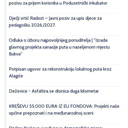
pozivu za prijem korisnika u Poduzetnički inkubator
Dječji vrtić Radost – Javni poziv za upis djece za
pedagošku 2026./2027.
Odluka o izboru najpovoljnijeg ponuditelja | ''Izrada
glavnog projekta sanacije puta u naseljenom mjestu
Bukva''
Potpisan ugovor za rekonstrukciju lokalnog puta kroz
Alagiće
Deževice - Asfaltira se dionica duga kilometar
KREŠEVU 55.000 EURA IZ EU FONDOVA: Projekti naše
općine prepoznati i na međunarodnoj sceni