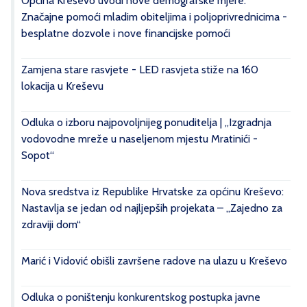
Općina Kreševo uvodi nove demografske mjere:
Značajne pomoći mladim obiteljima i poljoprivrednicima -
besplatne dozvole i nove financijske pomoći
Zamjena stare rasvjete - LED rasvjeta stiže na 160
lokacija u Kreševu
Odluka o izboru najpovoljnijeg ponuditelja | „Izgradnja
vodovodne mreže u naseljenom mjestu Mratinići -
Sopot“
Nova sredstva iz Republike Hrvatske za općinu Kreševo:
Nastavlja se jedan od najljepših projekata – „Zajedno za
zdraviji dom“
Marić i Vidović obišli završene radove na ulazu u Kreševo
Odluka o poništenju konkurentskog postupka javne