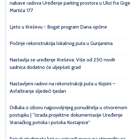
nabave radova Uređenje parking prostora u Ulici fra Grge
Martića 177
Ljeto u Kreševu - Bogat program Dana općine
Počinje rekonstrukcija lokalnog puta u Gunjanima
Nastavlja se uređenje Kreševa: Više od 250 novih
sadnica dodatno će uljepšati grad
Nastavljeni radovi na rekonstrukciji puta u Kojsini –
Asfaltiranje sljedeći tjedan
Odluka o izboru najpovoljnijeg ponuditelja u otvorenom
postupku | ''Izrada projektne dokumentacije Uređenje
Vranačkog potoka i potoka Kostajnice''
Spisak studenata koji su ostvarili pravo na stipendiju za