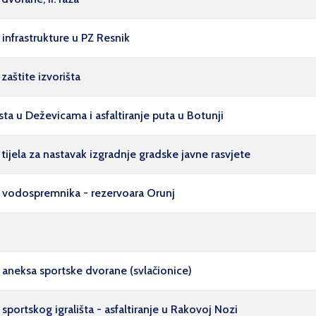
infrastrukture u PZ Resnik
zaštite izvorišta
ta u Deževicama i asfaltiranje puta u Botunji
ijela za nastavak izgradnje gradske javne rasvjete
 vodospremnika - rezervoara Orunj
aneksa sportske dvorane (svlačionice)
ortskog igrališta - asfaltiranje u Rakovoj Nozi