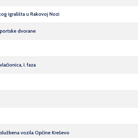
kog igrališta u Rakovoj Nozi
sportske dvorane
ačionica, I. faza
a službena vozila Općine Kreševo