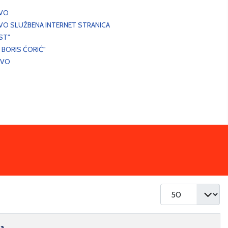
EVO
VO SLUŽBENA INTERNET STRANICA
ST"
 BORIS ĆORIĆ"
EVO
Prikaz #
ma