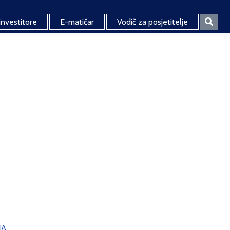
investitore
E-matičar
Vodič za posjetitelje
JA