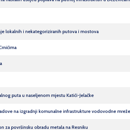
je lokalnih i nekategoriziranih putova i mostova
 Crnićima
a
kalnog puta u naseljenom mjestu Katići-Jelačke
 radove na izgradnji komunalne infrastrukture vodovodne mreže 
gon za površinsku obradu metala na Resniku