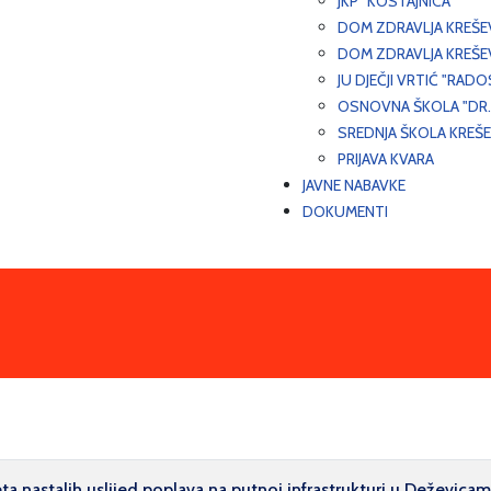
JKP "KOSTAJNICA"
DOM ZDRAVLJA KREŠ
DOM ZDRAVLJA KREŠE
JU DJEČJI VRTIĆ "RADO
OSNOVNA ŠKOLA "DR.
SREDNJA ŠKOLA KREŠ
PRIJAVA KVARA
JAVNE NABAVKE
DOKUMENTI
a nastalih uslijed poplava na putnoj infrastrukturi u Deževica