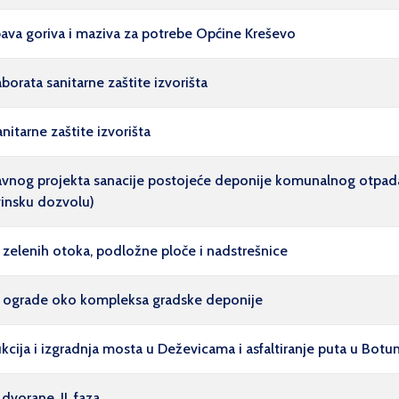
ava goriva i maziva za potrebe Općine Kreševo
orata sanitarne zaštite izvorišta
nitarne zaštite izvorišta
vnog projekta sanacije postojeće deponije komunalnog otpada o
vinsku dozvolu)
zelenih otoka, podložne ploče i nadstrešnice
a ograde oko kompleksa gradske deponije
ija i izgradnja mosta u Deževicama i asfaltiranje puta u Botun
vorane, II. faza